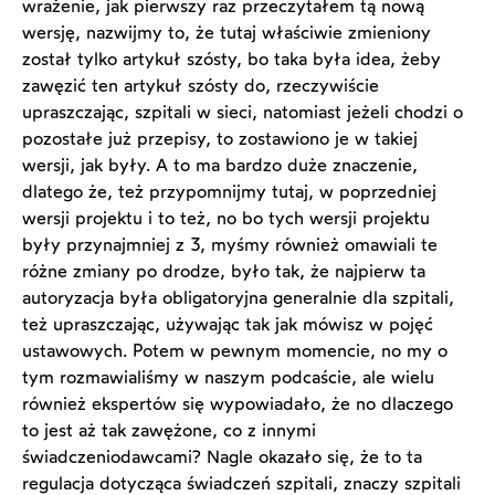
wrażenie, jak pierwszy raz przeczytałem tą nową
wersję, nazwijmy to, że tutaj właściwie zmieniony
został tylko artykuł szósty, bo taka była idea, żeby
zawęzić ten artykuł szósty do, rzeczywiście
upraszczając, szpitali w sieci, natomiast jeżeli chodzi o
pozostałe już przepisy, to zostawiono je w takiej
wersji, jak były. A to ma bardzo duże znaczenie,
dlatego że, też przypomnijmy tutaj, w poprzedniej
wersji projektu i to też, no bo tych wersji projektu
były przynajmniej z 3, myśmy również omawiali te
różne zmiany po drodze, było tak, że najpierw ta
autoryzacja była obligatoryjna generalnie dla szpitali,
też upraszczając, używając tak jak mówisz w pojęć
ustawowych. Potem w pewnym momencie, no my o
tym rozmawialiśmy w naszym podcaście, ale wielu
również ekspertów się wypowiadało, że no dlaczego
to jest aż tak zawężone, co z innymi
świadczeniodawcami? Nagle okazało się, że to ta
regulacja dotycząca świadczeń szpitali, znaczy szpitali