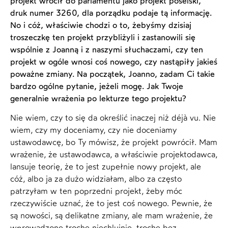
projekt wrócił do parlamentu jako projekt poselski,
druk numer 3260, dla porządku podaje tą informację.
No i cóż, właściwie chodzi o to, żebyśmy dzisiaj
troszeczkę ten projekt przybliżyli i zastanowili się
wspólnie z Joanną i z naszymi słuchaczami, czy ten
projekt w ogóle wnosi coś nowego, czy nastąpiły jakieś
poważne zmiany. Na początek, Joanno, zadam Ci takie
bardzo ogólne pytanie, jeżeli mogę. Jak Twoje
generalnie wrażenia po lekturze tego projektu?
Nie wiem, czy to się da określić inaczej niż déjà vu. Nie
wiem, czy my doceniamy, czy nie doceniamy
ustawodawcę, bo Ty mówisz, że projekt powrócił. Mam
wrażenie, że ustawodawca, a właściwie projektodawca,
lansuje teorię, że to jest zupełnie nowy projekt, ale
cóż, albo ja za dużo widziałam, albo za często
patrzyłam w ten poprzedni projekt, żeby móc
rzeczywiście uznać, że to jest coś nowego. Pewnie, że
są nowości, są delikatne zmiany, ale mam wrażenie, że
wprowadzone trochę niechlujnie, trochę bez