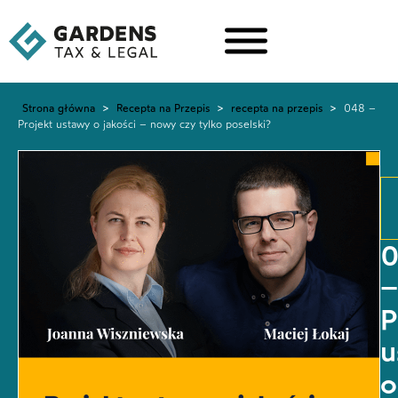
Strona główna
>
Recepta na Przepis
>
recepta na przepis
>
048 –
Projekt ustawy o jakości – nowy czy tylko poselski?
–
P
u
o