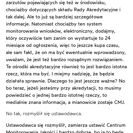
zarzutów pojawiających się też w środowisku,
chociażby dotyczących składu Rady Akredytacyjne i
tak dalej. Ale to już są bardziej szczegółowe
informacje. Natomiast chociażby ten system
monitorowania wniosków, elektroniczny, dodajmy,
który oczywiście tam zanim on wystartuje to 24
miesiące od ogłoszenia, więc to jeszcze kupa czasu,
ale sam fakt, że on ma być ewentualnie wprowadzony,
uważam, że jest też bardzo rozsądnym rozwiązaniem.
Te ośrodki akredytacyjne również to jest bardzo istotna
rzecz, która ma być. I miejmy nadzieję, że będzie
działała sprawnie. Dlaczego to jest jeszcze ważne? No
bo teraz, jeżeli jesteśmy przy akredytacji, to musimy
powiedzieć o jednej bardzo istotnej rzeczy, to
medialnie znana informacja, a mianowicie zostaje CMJ.
No tak, rozmyślił się ustawodawca.
Ustawodawca się rozmyślił, zamierza ustawić Centrum
Monitorowania Jakości i bardzo dobrze, bo ja to będę