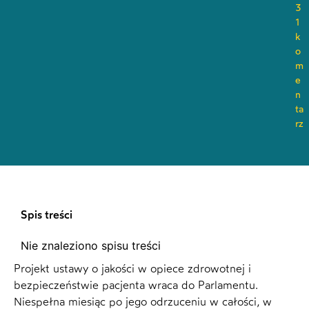
3
1
k
o
m
e
n
ta
rz
Spis treści
Nie znaleziono spisu treści
Projekt ustawy o jakości w opiece zdrowotnej i
bezpieczeństwie pacjenta wraca do Parlamentu.
Niespełna miesiąc po jego odrzuceniu w całości, w