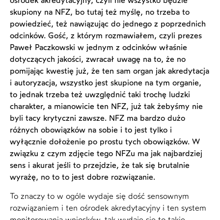
ośrodek akredytacyjny, czyli nie wszystko będzie
skupiony na NFZ, bo tutaj też myślę, no trzeba to
powiedzieć, też nawiązując do jednego z poprzednich
odcinków. Gość, z którym rozmawiałem, czyli prezes
Paweł Paczkowski w jednym z odcinków właśnie
dotyczących jakości, zwracał uwagę na to, że no
pomijając kwestię już, że ten sam organ jak akredytacja
i autoryzacja, wszystko jest skupione na tym organie,
to jednak trzeba też uwzględnić taki trochę ludzki
charakter, a mianowicie ten NFZ, już tak żebyśmy nie
byli tacy krytyczni zawsze. NFZ ma bardzo dużo
różnych obowiązków na sobie i to jest tylko i
wyłącznie dołożenie po prostu tych obowiązków. W
związku z czym zdjęcie tego NFZu ma jak najbardziej
sens i akurat jeśli to przejdzie, że tak się brutalnie
wyrażę, no to to jest dobre rozwiązanie.
To znaczy to w ogóle wydaje się dość sensownym
rozwiązaniem i ten ośrodek akredytacyjny i ten system
monitorowania wniosków, tak wydaje się to takie