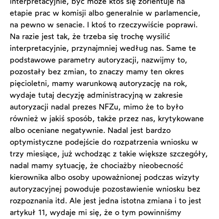
interpretacyjnie, być może ktoś się zorientuje na
etapie prac w komisji albo generalnie w parlamencie,
na pewno w senacie. I ktoś to rzeczywiście poprawi.
Na razie jest tak, że trzeba się trochę wysilić
interpretacyjnie, przynajmniej według nas. Same te
podstawowe parametry autoryzacji, nazwijmy to,
pozostały bez zmian, to znaczy mamy ten okres
pięcioletni, mamy warunkową autoryzację na rok,
wydaje tutaj decyzję administracyjną w zakresie
autoryzacji nadal prezes NFZu, mimo że to było
również w jakiś sposób, także przez nas, krytykowane
albo oceniane negatywnie. Nadal jest bardzo
optymistyczne podejście do rozpatrzenia wniosku w
trzy miesiące, już wchodząc z takie większe szczegóły,
nadal mamy sytuację, że chociażby nieobecność
kierownika albo osoby upoważnionej podczas wizyty
autoryzacyjnej powoduje pozostawienie wniosku bez
rozpoznania itd. Ale jest jedna istotna zmiana i to jest
artykuł 11, wydaje mi się, że o tym powinniśmy