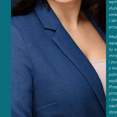
wym
duże
uwa
i sk
przy
Moż
wpa
tu n
min
i pu
z kt
późn
wyjś
Prze
pro
i do
zap
dzia