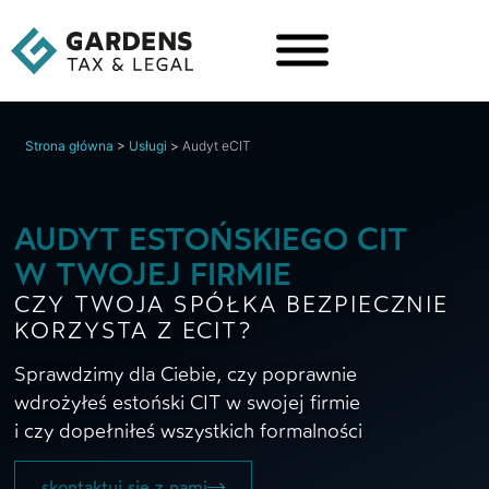
Strona główna
>
Usługi
>
Audyt eCIT
AUDYT ESTOŃSKIEGO CIT
W TWOJEJ FIRMIE
CZY TWOJA SPÓŁKA BEZPIECZNIE
KORZYSTA Z ECIT?
Sprawdzimy dla Ciebie, czy poprawnie
wdrożyłeś estoński CIT w swojej firmie
i czy dopełniłeś wszystkich formalności
skontaktuj się z nami