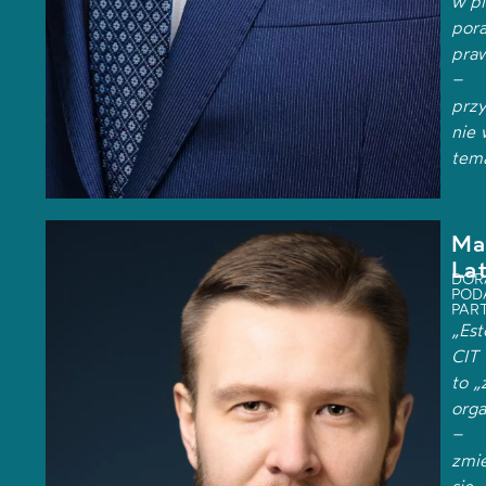
w p
por
pra
–
przy
nie 
tema
Ma
La
DOR
POD
PAR
„Est
CIT
to „
org
–
zmie