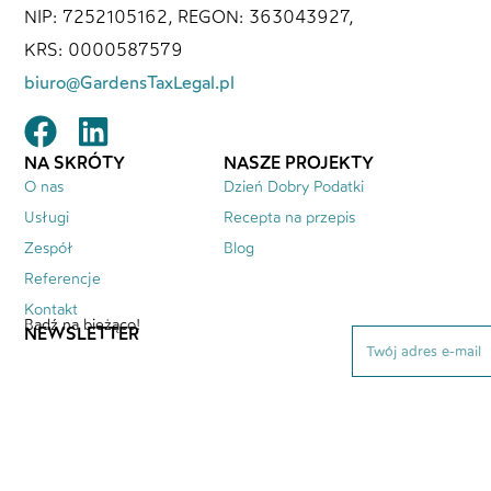
NIP: 7252105162, REGON: 363043927,
KRS: 0000587579
biuro@GardensTaxLegal.pl
NA SKRÓTY
NASZE PROJEKTY
O nas
Dzień Dobry Podatki
Usługi
Recepta na przepis
Zespół
Blog
Referencje
Kontakt
Bądź na bieżąco!
NEWSLETTER