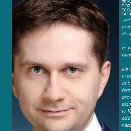
PRA
DOR
POD
PAR
„Ind
pode
do 
–
to w
ban
–
ale 
w p
opty
for
pro
bizn
w 1
odd
nas