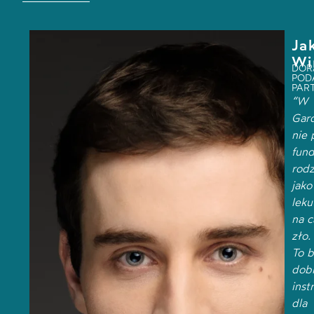
Ja
Wi
DOR
POD
PAR
“W
Gar
nie 
fund
rodz
jako
leku
na c
zło.
To 
dob
inst
dla