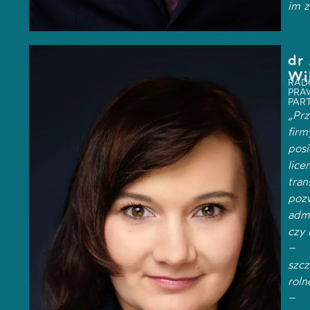
im z
dr
Wi
RAD
PRA
PAR
„Prz
firm
posi
lice
tran
poz
admi
czy 
–
szcz
roln
–