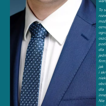
wart
To 
rozw
moż
ozn
ogr
oszc
pod
dla
jedn
firm
jak
i skr
niek
obci
dla
inne
Nie