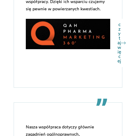
współpracy. Dzięki ich wsparciu czujemy
się pewnie w powierzanych kwestiach.
c
z
y
t
aj
w
ię
c
ej
Nasza współpraca dotyczy głównie
zagadnień ogólnoprawnych,