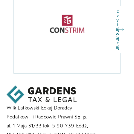
c
z
y
t
aj
w
ię
c
ej
Wilk Latkowski Łokaj Doradcy
Podatkowi i Radcowie Prawni Sp. p.
al. 1 Maja 31/33 lok. 5 90-739 Łódź,