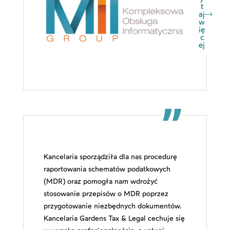
t
aj
w
ię
c
ej
Kancelaria sporządziła dla nas procedurę
raportowania schematów podatkowych
(MDR) oraz pomogła nam wdrożyć
stosowanie przepisów o MDR poprzez
przygotowanie niezbędnych dokumentów.
Kancelaria Gardens Tax & Legal cechuje się