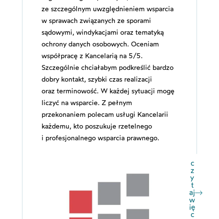
ze szczególnym uwzględnieniem wsparcia
w sprawach związanych ze sporami
sądowymi, windykacjami oraz tematyką
ochrony danych osobowych. Oceniam
współpracę z Kancelarią na 5/5.
Szczególnie chciałabym podkreślić bardzo
dobry kontakt, szybki czas realizacji
oraz terminowość. W każdej sytuacji mogę
liczyć na wsparcie. Z pełnym
przekonaniem polecam usługi Kancelarii
każdemu, kto poszukuje rzetelnego
i profesjonalnego wsparcia prawnego.
c
z
y
t
aj
w
ię
c