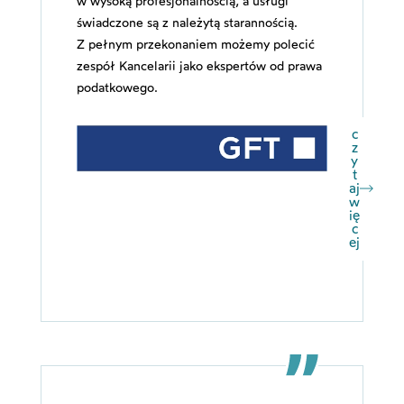
w wysoką profesjonalnością, a usługi
świadczone są z należytą starannością.
Z pełnym przekonaniem możemy polecić
zespół Kancelarii jako ekspertów od prawa
podatkowego.
c
z
y
t
aj
w
ię
c
ej