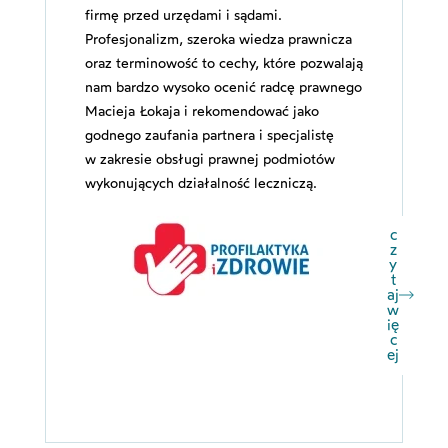
firmę przed urzędami i sądami.
Profesjonalizm, szeroka wiedza prawnicza
oraz terminowość to cechy, które pozwalają
nam bardzo wysoko ocenić radcę prawnego
Macieja Łokaja i rekomendować jako
godnego zaufania partnera i specjalistę
w zakresie obsługi prawnej podmiotów
wykonujących działalność leczniczą.
c
z
y
t
aj
w
ię
c
ej