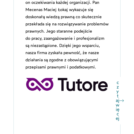
on oczekiwania każdej organizacji. Pan
Mecenas Maciej Łokaj wykazuje się
doskonałą wiedzą prawną co skutecznie
przekłada się na rozwiązywanie problemów
prawnych. Jego staranne podejście
do pracy, zaangażowanie i profesjonalizm
są niezastąpione. Dzięki jego wsparciu,
nasza firma zyskała pewność, że nasze
działania są zgodne z obowiązującymi
przepisami prawnymi i podatkowymi.
c
z
y
t
aj
w
ię
c
ej