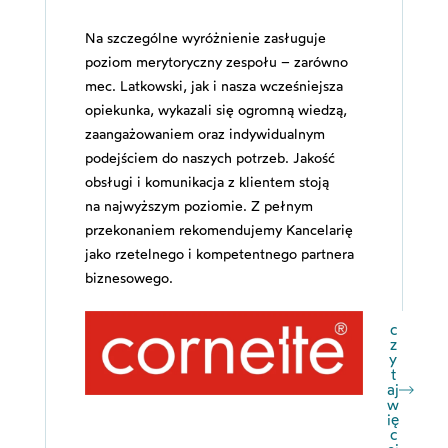
Na szczególne wyróżnienie zasługuje
poziom merytoryczny zespołu – zarówno
mec. Latkowski, jak i nasza wcześniejsza
opiekunka, wykazali się ogromną wiedzą,
zaangażowaniem oraz indywidualnym
podejściem do naszych potrzeb. Jakość
obsługi i komunikacja z klientem stoją
na najwyższym poziomie. Z pełnym
przekonaniem rekomendujemy Kancelarię
jako rzetelnego i kompetentnego partnera
biznesowego.
c
z
y
t
aj
w
ię
c