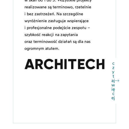
w skali od 1 do 5. Wszystkie projekty
realizowane są terminowo, rzetelnie
i bez zastrzeżeń. Na szczególne
wyróżnienie zasługuje wspierające
i profesjonalne podejście zespołu –
szybkość reakcji na zapytania
oraz terminowość działań są dla nas
ogromnym atutem.
c
z
y
t
aj
w
ię
c
ej