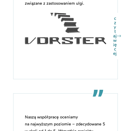
związane z zastosowaniem ulgi.
c
z
y
t
aj
w
ię
c
ej
Naszą współpracę oceniamy
na najwyższym poziomie – zdecydowane 5