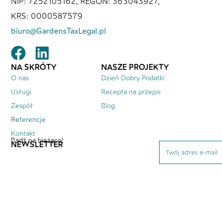
NIP: 7252105162, REGON: 363043927,
KRS: 0000587579
biuro@GardensTaxLegal.pl
NA SKRÓTY
NASZE PROJEKTY
O nas
Dzień Dobry Podatki
Usługi
Recepta na przepis
Zespół
Blog
Referencje
Kontakt
Bądź na bieżąco!
NEWSLETTER