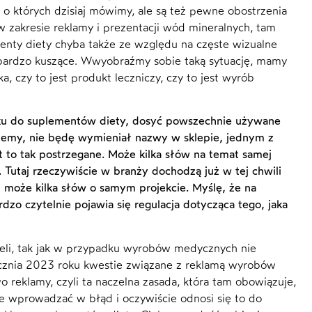
, o których dzisiaj mówimy, ale są też pewne obostrzenia
 zakresie reklamy i prezentacji wód mineralnych, tam
menty diety chyba także ze względu na częste wizualne
bardzo kuszące. Wwyobraźmy sobie taką sytuację, mamy
, czy to jest produkt leczniczy, czy to jest wyrób
nku do suplementów diety, dosyć powszechnie używane
pujemy, nie będę wymieniał nazwy w sklepie, jednym z
t to tak postrzegane. Może kilka słów na temat samej
. Tutaj rzeczywiście w branży dochodzą już w tej chwili
 może kilka słów o samym projekcie. Myślę, że na
dzo czytelnie pojawia się regulacja dotycząca tego, jaka
eżeli, tak jak w przypadku wyrobów medycznych nie
tycznia 2023 roku kwestie związane z reklamą wyrobów
 reklamy, czyli ta naczelna zasada, która tam obowiązuje,
że wprowadzać w błąd i oczywiście odnosi się to do