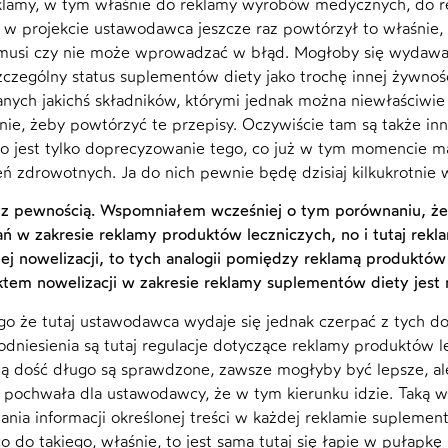
klamy, w tym właśnie do reklamy wyrobów medycznych, do 
że w projekcie ustawodawca jeszcze raz powtórzył to właśni
 musi czy nie może wprowadzać w błąd. Mogłoby się wydawać
zczególny status suplementów diety jako trochę innej żywnośc
nych jakichś składników, którymi jednak można niewłaściwie
nie, żeby powtórzyć te przepisy. Oczywiście tam są także i
to jest tylko doprecyzowanie tego, co już w tym momencie m
ń zdrowotnych. Ja do nich pewnie będę dzisiaj kilkukrotnie w
o z pewnością. Wspomniałem wcześniej o tym porównaniu, że
ń w zakresie reklamy produktów leczniczych, no i tutaj rekl
tej nowelizacji, to tych analogii pomiędzy reklamą produktó
ktem nowelizacji w zakresie reklamy suplementów diety jest 
ego że tutaj ustawodawca wydaje się jednak czerpać z tych d
dniesienia są tutaj regulacje dotyczące reklamy produktów lec
ą dość długo są sprawdzone, zawsze mogłyby być lepsze, ale
j pochwała dla ustawodawcy, że w tym kierunku idzie. Taką
ania informacji określonej treści w każdej reklamie suplemen
o do takiego, właśnie, to jest sama tutaj się łapie w pułapkę 