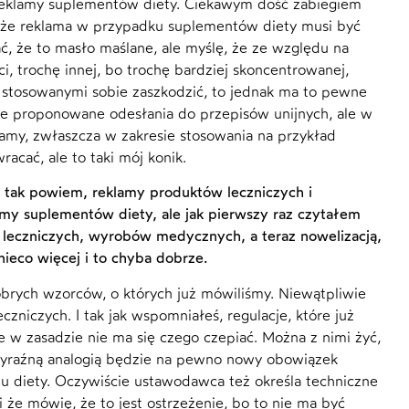
reklamy suplementów diety. Ciekawym dość zabiegiem
e, że reklama w przypadku suplementów diety musi być
, że to masło maślane, ale myślę, że ze względu na
i, trochę innej, bo trochę bardziej skoncentrowanej,
 stosowanymi sobie zaszkodzić, to jednak ma to pewne
nne proponowane odesłania do przepisów unijnych, ale w
amy, zwłaszcza w zakresie stosowania na przykład
racać, ale to taki mój konik.
 tak powiem, reklamy produktów leczniczych i
amy suplementów diety, ale jak pierwszy raz czytałem
w leczniczych, wyrobów medycznych, a teraz nowelizacją,
nieco więcej i to chyba dobrze.
obrych wzorców, o których już mówiliśmy. Niewątpliwie
zniczych. I tak jak wspomniałeś, regulacje, które już
 w zasadzie nie ma się czego czepiać. Można z nimi żyć,
 wyraźną analogią będzie na pewno nowy obowiązek
tu diety. Oczywiście ustawodawca też określa techniczne
i że mówię, że to jest ostrzeżenie, bo to nie ma być