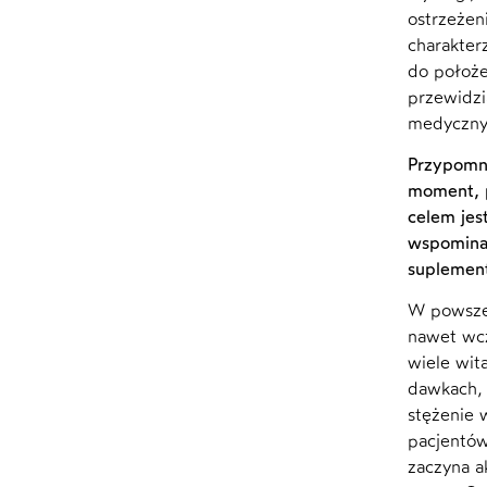
ostrzeżen
charakter
do położe
przewidzi
medycznyc
Przypomni
moment, p
celem jes
wspominał
suplement
W powszec
nawet wcz
wiele wit
dawkach, 
stężenie 
pacjentów
zaczyna a