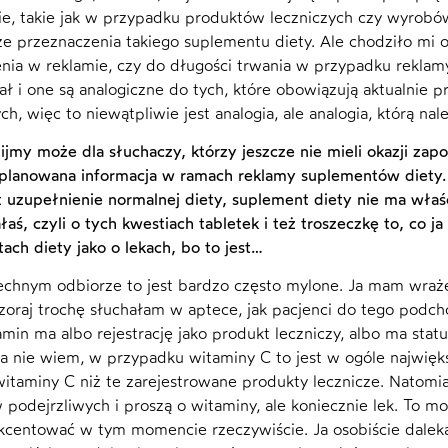
ie, takie jak w przypadku produktów leczniczych czy wyrobó
ze przeznaczenia takiego suplementu diety. Ale chodziło mi o 
nia w reklamie, czy do długości trwania w przypadku rekla
ał i one są analogiczne do tych, które obowiązują aktualnie 
h, więc to niewątpliwie jest analogia, ale analogia, którą na
jmy może dla słuchaczy, którzy jeszcze nie mieli okazji zapoz
lanowana informacja w ramach reklamy suplementów diety.
t uzupełnienie normalnej diety, suplement diety nie ma właśc
aś, czyli o tych kwestiach tabletek i też troszeczkę to, co 
ach diety jako o lekach, bo to jest…
hnym odbiorze to jest bardzo często mylone. Ja mam wrażenie
oraj trochę słuchałam w aptece, jak pacjenci do tego podch
amin ma albo rejestrację jako produkt leczniczy, albo ma sta
a nie wiem, w przypadku witaminy C to jest w ogóle najwięk
witaminy C niż te zarejestrowane produkty lecznicze. Natom
 podejrzliwych i proszą o witaminy, ale koniecznie lek. To m
kcentować w tym momencie rzeczywiście. Ja osobiście daleka 