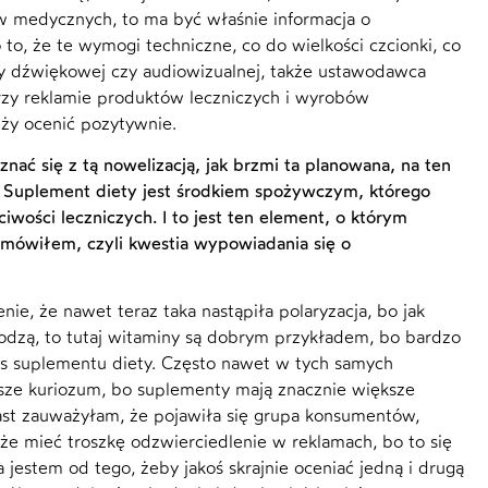
w medycznych, to ma być właśnie informacja o
to, że te wymogi techniczne, co do wielkości czcionki, co
my dźwiękowej czy audiowizualnej, także ustawodawca
przy reklamie produktów leczniczych i wyrobów
leży ocenić pozytywnie.
nać się z tą nowelizacją, jak brzmi ta planowana, na ten
 Suplement diety jest środkiem spożywczym, którego
iwości leczniczych. I to jest ten element, o którym
ja mówiłem, czyli kwestia wypowiadania się o
, że nawet teraz taka nastąpiła polaryzacja, bo jak
odzą, to tutaj witaminy są dobrym przykładem, bo bardzo
tus suplementu diety. Często nawet w tych samych
sze kuriozum, bo suplementy mają znacznie większe
iast zauważyłam, że pojawiła się grupa konsumentów,
oże mieć troszkę odzwierciedlenie w reklamach, bo to się
jestem od tego, żeby jakoś skrajnie oceniać jedną i drugą