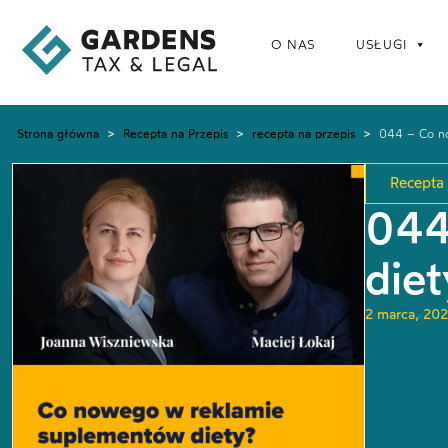
O NAS
USŁUGI
Strona główna
>
Recepta na Przepis
>
recepta na przepis
>
044 – Co no
Recepta 
044
diet
2 marca, 20