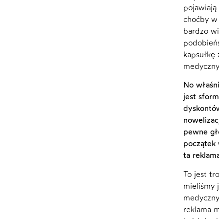
pojawiają
choćby w 
bardzo wi
podobieńs
kapsułkę 
medyczny,
No właśni
jest sfor
dyskontów
nowelizac
pewne gło
początek 
ta reklam
To jest t
mieliśmy 
medycznyc
reklama m