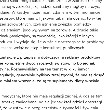
ru sanitarnego karać za naruszenia w zakresie reklamy.
ymalnej wysokości jaką nadzór sanitarny mógłby nałożyć,
 nakładane. W każdym razie moim zdaniem w tym momencie
episów, które mamy. I jakbym tak miała ocenić, to w tej
zeń zdrowotnych, czyli istnienia związku pomiędzy
o działaniem, jego wpływem na zdrowie. A drugie takie
dnak pamiętajmy, są żywnością, jako którejś z innych
roduktu. I wydaje się, że właśnie dostrzegając te problemy,
jeszcze wciąż na etapie konsultacji publicznych.
m kontakcie z przepisami dotyczącymi reklamy produktów
nie kompletnie dwóch różnych światów, no bo jednak
yzyjne. Rozmawialiśmy na ten temat w kilku innych
gulacje, generalnie byliśmy tutaj zgodni, że one są dosyć
e miałem wrażenie, że są te suplementy diety właśnie i
 medyczne, które nie mają regulacji żadnej. A gdzieś tam
troszkę zaniedbane, no ale jednak ktoś gdzieś dostrzegł,
ć, że w ustawie o bezpieczeństwie żywności i żywienia