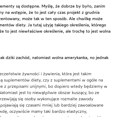
uplementy są dostępne. Myślę, że dobrze by było, zanim
 na wstępie, że to jest cały czas projekt z grudnia
ezentowany, może tak w ten sposób. Ale chwilkę może
mentów diety. Ja tutaj użyję takiego określenia, którego
 to jest niewłaściwe określenie, ale trochę to jest wolna
 jak dziki zachód, natomiast wolna amerykanka, no jednak
?
czeństwie żywności i żywienia, która jest takim
 suplementów diety, czy z suplementami w ogóle na
ie z przepisami unijnymi, bo dopiero wtedy będziemy w
atomiast jest to niewątpliwie obszar kuszący, bo ze
rzewijają się osoby wykonujące rozmaite zawody
pojawiają się czasami mniej lub bardziej zawoalowane
awdę, oczywiście mamy taki bardzo elastyczny,