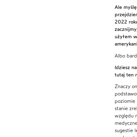
Ale myślę
przejdzie
2022 roku
zacznijmy
użyłem wc
amerykank
Albo bard
Idziesz n
tutaj ten
Znaczy on
podstawow
poziomie 
stanie zr
względu n
medyczne,
sugestie 