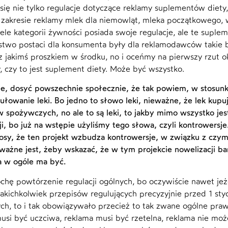
 się nie tylko regulacje dotyczące reklamy suplementów diety
zakresie reklamy mlek dla niemowląt, mleka początkowego, w
ele kategorii żywności posiada swoje regulacje, ale te suple
two postaci dla konsumenta były dla reklamodawców takie 
z jakimś proszkiem w środku, no i oceńmy na pierwszy rzut oka
 czy to jest suplement diety. Może być wszystko.
e, dosyć powszechnie społecznie, że tak powiem, w stosu
mułowanie leki. Bo jedno to słowo leki, nieważne, że lek ku
 spożywczych, no ale to są leki, to jakby mimo wszystko jes
ji, bo już na wstępie użyliśmy tego słowa, czyli kontrowersje
sy, że ten projekt wzbudza kontrowersje, w związku z czym
ważne jest, żeby wskazać, że w tym projekcie nowelizacji bar
a w ogóle ma być.
rochę powtórzenie regulacji ogólnych, bo oczywiście nawet j
jakichkolwiek przepisów regulujących precyzyjnie przed 1 s
h, to i tak obowiązywało przecież to tak zwane ogólne prawo
usi być uczciwa, reklama musi być rzetelna, reklama nie mo