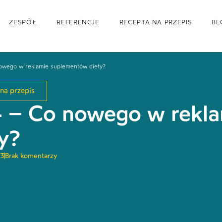
ZESPÓŁ
REFERENCJE
RECEPTA NA PRZEPIS
BL
wego w reklamie suplementów diety?
na przepis
 – Co nowego w rekl
y?
23
Brak komentarzy