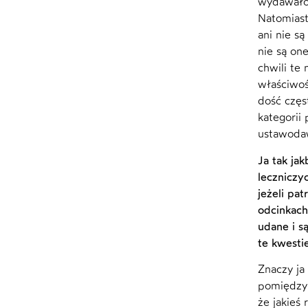
wydawałob
Natomiast
ani nie s
nie są on
chwili te
właściwoś
dość częs
kategorii
ustawodaw
Ja tak ja
leczniczy
jeżeli pa
odcinkach
udane i s
te kwesti
Znaczy ja
pomiędzy 
że jakieś