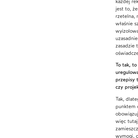
każdej re
jest to, 
rzetelna,
właśnie s
wyizolowa
uzasadnie
zasadzie 
oświadcze
To tak, t
uregulowa
przepisy 
czy proje
Tak, dlat
punktem o
obowiązuj
więc tuta
zamieszcz
wymogi, c