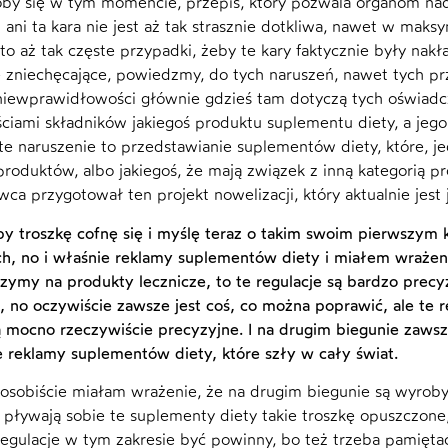
y się w tym momencie, przepis, który pozwala organom nadzo
 ani ta kara nie jest aż tak strasznie dotkliwa, nawet w maks
ą to aż tak częste przypadki, żeby te kary faktycznie były
e zniechęcające, powiedzmy, do tych naruszeń, nawet tych prz
 niewprawidłowości głównie gdzieś tam dotyczą tych oświadc
ciami składników jakiegoś produktu suplementu diety, a jeg
te naruszenie to przedstawianie suplementów diety, które, je
 produktów, albo jakiegoś, że mają związek z inną kategorią p
ca przygotował ten projekt nowelizacji, który aktualnie jest 
kby troszkę cofnę się i myślę teraz o takim swoim pierwszy
ch, no i właśnie reklamy suplementów diety i miałem wraże
trzymy na produkty lecznicze, to te regulacje są bardzo prec
, no oczywiście zawsze jest coś, co można poprawić, ale te re
ą mocno rzeczywiście precyzyjne. I na drugim biegunie zawsz
e reklamy suplementów diety, które szły w cały świat.
 osobiście miałam wrażenie, że na drugim biegunie są wyroby
pływają sobie te suplementy diety takie troszkę opuszczone, 
 regulacje w tym zakresie być powinny, bo też trzeba pamięta