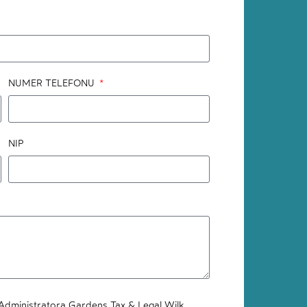
NUMER TELEFONU
NIP
dministratora Gardens Tax & Legal Wilk