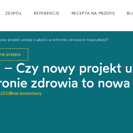
ZESPÓŁ
REFERENCJE
RECEPTA NA PRZEPIS
BL
owy projekt ustawy o jakości w ochronie zdrowia to nowa jakość?
na przepis
 – Czy nowy projekt u
ronie zdrowia to nowa
, 2022
Brak komentarzy