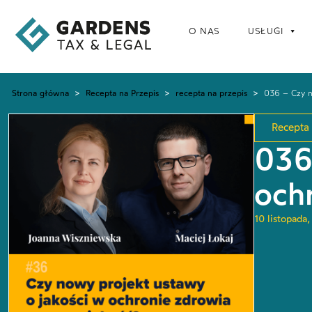
O NAS
USŁUGI
Strona główna
>
Recepta na Przepis
>
recepta na przepis
>
036 – Czy n
Recepta 
036
och
10 listopada