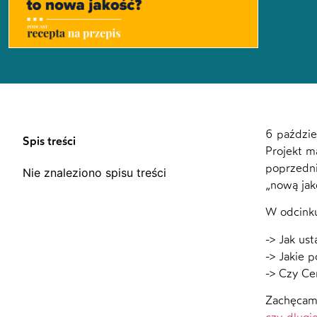
6 paździe
Spis treści
Projekt m
poprzedni
Nie znaleziono spisu treści
„nową jak
W odcinku
-> Jak us
-> Jakie 
-> Czy Ce
Zachęcamy