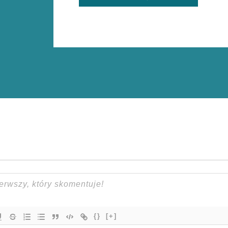
{}
[+]