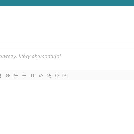
{}
[+]