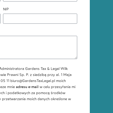
NIP
dministratora Gardens Tax & Legal Wilk
e Prawni Sp. P. z siedzibą przy al. 1 Maja
8 05 11 biuro@GardensTaxLegal.pl moich
zeze mnie
adresu e-mail
w celu przesyłania mi
nych i podatkowych za pomocą środków
ady przetwarzania moich danych określone w