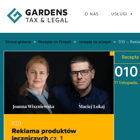
O NAS
USŁUGI
Strona główna
>
Recepta na Przepis
>
recepta na przepis
>
010 – Rekla
Recepta 
010
11 listopada,