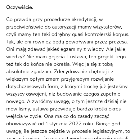
Oczywiście.
Co prawda przy procedurze akredytacji, w
przeciwieństwie do autoryzacji mamy wizytatorów,
czyli mamy ten taki odrębny quasi kontrolerski korpus.
Tak, ale oni również będą powoływani przez prezesa.
Oni mają zdawać jakieś egzaminy z wiedzy. Ale jakiej
wiedzy? Nie mam pojęcia. I ustawa, ten projekt tego
też tak do końca nie określa. Więc ja się z tobą
absolutnie zgadzam. Zdecydowanie chętniej i z
większym optymizmem przyjęłabym rozwijanie
dotychczasowych form, z którymi trochę już jesteśmy
wszyscy oswojeni, niż budowanie czegoś zupełnie
nowego. A zwróćmy uwagę, o tym jeszcze dzisiaj nie
mówiliśmy, ustawa przewiduje bardzo krótki okres
wejścia w życie. Ona ma co do zasady zacząć
obowiązywać od 1 stycznia 2022 roku. Biorąc pod
uwagę, ile jeszcze zejdzie w procesie legislacyjnym, to
znaczy ja wiem, że nasz ustawodawca obecnie potrafi,