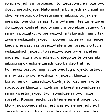
rolach w jednym procesie. I to rzeczywiście może być
dosyć niepokojące. Natomiast ja bym jednak chciał na
chwilkę wrócić do kwestii samej jakości, bo jak się
niewątpliwie domyślasz, tym pytaniem też zmierzałem
do czegoś konkretnego w samym projekcie ustawy. Na
samym początku, w pierwszych artykułach mamy tak
zwane wskaźniki jakości. I powiem ci, że w momencie,
kiedy pierwszy raz przeczytałem ten przepis o tych
wskaźnikach jakości, to rzeczywiście byłem pełen
nadziei, można powiedzieć, dlatego że te wskaźniki
jakości są określone zasadniczo bardzo trafnie.
Ponieważ przypomnijmy, że według projektu ustawy
mamy trzy główne wskaźniki jakości: kliniczny,
konsumencki i zarządczy. Czyli ja to rozumiem w ten
sposób, że kliniczny, czyli sama kwestia świadczeń i
sama kwestia jakości tych świadczeń i być może
sprzętu. Konsumencki, czyli ten element pacjencki,
który jak powiedziałaś, jest ważny, ale nie jedyny. I
zarządczy, czyli to, o czym też się dużo mówi i też