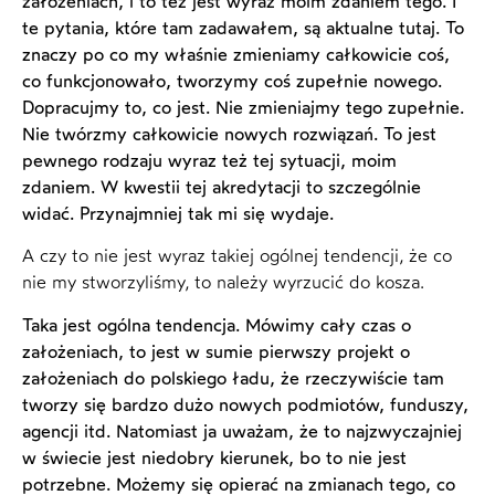
założeniach, i to też jest wyraz moim zdaniem tego. I
te pytania, które tam zadawałem, są aktualne tutaj. To
znaczy po co my właśnie zmieniamy całkowicie coś,
co funkcjonowało, tworzymy coś zupełnie nowego.
Dopracujmy to, co jest. Nie zmieniajmy tego zupełnie.
Nie twórzmy całkowicie nowych rozwiązań. To jest
pewnego rodzaju wyraz też tej sytuacji, moim
zdaniem. W kwestii tej akredytacji to szczególnie
widać. Przynajmniej tak mi się wydaje.
A czy to nie jest wyraz takiej ogólnej tendencji, że co
nie my stworzyliśmy, to należy wyrzucić do kosza.
Taka jest ogólna tendencja. Mówimy cały czas o
założeniach, to jest w sumie pierwszy projekt o
założeniach do polskiego ładu, że rzeczywiście tam
tworzy się bardzo dużo nowych podmiotów, funduszy,
agencji itd. Natomiast ja uważam, że to najzwyczajniej
w świecie jest niedobry kierunek, bo to nie jest
potrzebne. Możemy się opierać na zmianach tego, co