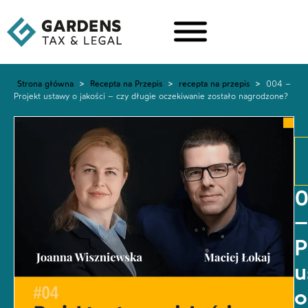
Strona główna
>
Recepta na Przepis
>
recepta na przepis
>
004 –
Projekt ustawy o jakości – czy długie oczekiwanie zostało nagrodzone?
–
P
u
o