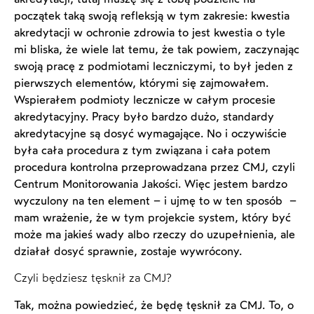
początek taką swoją refleksją w tym zakresie: kwestia
akredytacji w ochronie zdrowia to jest kwestia o tyle
mi bliska, że wiele lat temu, że tak powiem, zaczynając
swoją pracę z podmiotami leczniczymi, to był jeden z
pierwszych elementów, którymi się zajmowałem.
Wspierałem podmioty lecznicze w całym procesie
akredytacyjny. Pracy było bardzo dużo, standardy
akredytacyjne są dosyć wymagające. No i oczywiście
była cała procedura z tym związana i cała potem
procedura kontrolna przeprowadzana przez CMJ, czyli
Centrum Monitorowania Jakości. Więc jestem bardzo
wyczulony na ten element – i ujmę to w ten sposób –
mam wrażenie, że w tym projekcie system, który być
może ma jakieś wady albo rzeczy do uzupełnienia, ale
działał dosyć sprawnie, zostaje wywrócony.
Czyli będziesz tęsknił za CMJ?
Tak, można powiedzieć, że będę tęsknił za CMJ. To, o