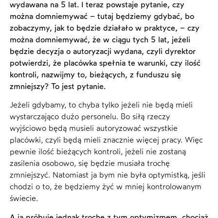
wydawana na 5 lat. I teraz powstaje pytanie, czy
można domniemywać – tutaj będziemy gdybać, bo
zobaczymy, jak to będzie działało w praktyce, – czy
można domniemywać, że w ciągu tych 5 lat, jeżeli
będzie decyzja o autoryzacji wydana, czyli dyrektor
potwierdzi, że placówka spełnia te warunki, czy ilość
kontroli, nazwijmy to, bieżących, z funduszu się
zmniejszy? To jest pytanie.
Jeżeli gdybamy, to chyba tylko jeżeli nie będą mieli
wystarczająco dużo personelu. Bo siłą rzeczy
wyjściowo będą musieli autoryzować wszystkie
placówki, czyli będą mieli znacznie więcej pracy. Więc
pewnie ilość bieżących kontroli, jeżeli nie zostaną
zasilenia osobowo, się będzie musiała trochę
zmniejszyć. Natomiast ja bym nie była optymistką, jeśli
chodzi o to, że będziemy żyć w mniej kontrolowanym
świecie.
A ja próbuję jednak trochę z tym optymizmem, chociaż