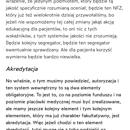
wrażenie, że jedynym podmiotem, który będzie tą
jakość specyficznie rozumianą oceniał, będzie ten NFZ,
który już też wielokrotnie dzisiaj przywołaliśmy, bo
jeżeli nie wspomożemy tej całej zmiany jakąś akcją
edukacyjną dla pacjentów, to oni nic z tych
wskaźników, z tych systemów jakości nie zrozumieją.
Będzie kolejny segregator, będzie ten segregator
ewentualnie sprawdzany. Ale dla pacjenta korzyść
wymierna będzie bardzo niewielka.
Akredytacja
No właśnie, o tym musimy powiedzieć, autoryzacja i
ten system wewnętrzny to są dwa elementy
obligatoryjne. To jest to, co na poziomie funduszu i na
poziomie placówki medycznej musi być zrealizowane,
ale mamy jeszcze kolejny element i tym kolejnym
elementem, który ma już charakter fakultatywny, jest
akredytacja. Więc jeżeli chodzi o ten element
akredytacji, tutaj muszę się z tobą podzielić na