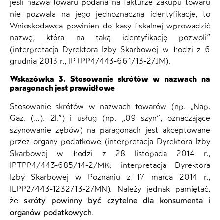
jeśli nazwa towaru podana na fakturze zakupu towaru
nie pozwala na jego jednoznaczną identyfikację, to
Wnioskodawca powinien do kasy fiskalnej wprowadzić
nazwę, która na taką identyfikację pozwoli”
(interpretacja Dyrektora Izby Skarbowej w Łodzi z 6
grudnia 2013 r., IPTPP4/443-661/13-2/JM).
Wskazówka 3. Stosowanie skrótów w nazwach na
paragonach jest prawidłowe
Stosowanie skrótów w nazwach towarów (np. „Nap.
Gaz. (…). 2l.”) i usług (np. „09 szyn”, oznaczające
szynowanie zębów) na paragonach jest akceptowane
przez organy podatkowe (interpretacja Dyrektora Izby
Skarbowej w Łodzi z 28 listopada 2014 r.,
IPTPP4/443-685/14-2/MK; interpretacja Dyrektora
Izby Skarbowej w Poznaniu z 17 marca 2014 r.,
ILPP2/443-1232/13-2/MN). Należy jednak pamiętać,
że
skróty powinny być czytelne dla konsumenta i
organów podatkowych
.