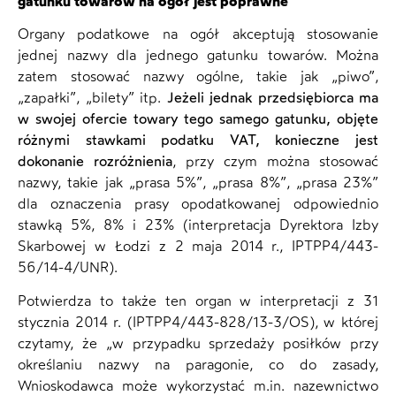
gatunku towarów na ogół jest poprawne
Organy podatkowe na ogół akceptują stosowanie
jednej nazwy dla jednego gatunku towarów. Można
zatem stosować nazwy ogólne, takie jak „piwo”,
„zapałki”, „bilety” itp.
Jeżeli jednak przedsiębiorca ma
w swojej ofercie towary tego samego gatunku, objęte
różnymi stawkami podatku VAT, konieczne jest
dokonanie rozróżnienia
, przy czym można stosować
nazwy, takie jak „prasa 5%”, „prasa 8%”, „prasa 23%”
dla oznaczenia prasy opodatkowanej odpowiednio
stawką 5%, 8% i 23% (interpretacja Dyrektora Izby
Skarbowej w Łodzi z 2 maja 2014 r., IPTPP4/443-
56/14-4/UNR).
Potwierdza to także ten organ w interpretacji z 31
stycznia 2014 r. (IPTPP4/443-828/13-3/OS), w której
czytamy, że „w przypadku sprzedaży posiłków przy
określaniu nazwy na paragonie, co do zasady,
Wnioskodawca może wykorzystać m.in. nazewnictwo