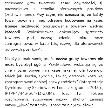
stosowane przy tworzeniu zasad odpłatności, tj.
nazewnictwo z cennika oferowanych posiłków
(zestawu menu).
Przy czym, nie oznacza to, że każdy
towar powinien mieć odrębne kodowanie na kasie.
Istnieje możliwość pogrupowania towarów według
kategorii
. Wnioskodawca dokonujący sprzedaży
towarów pod nazwą «danie dnia» może
zaprogramować w kasie taką nazwę dla oferowanych
gotowych posiłków”.
Należy jednak pamiętać, że
nazwa grupy towarów nie
może być zbyt ogólna
. Przykładowo, wskazuje się, że
„nie można bowiem na kasie fiskalnej dla towarów,
takich jak: kurtka, spodnie, żakiet, garsonka, koszulka,
zaprogramować ogólnej nazwy «odzież»” (interpretacja
Dyrektora Izby Skarbowej w Łodzi z 6 grudnia 2013 r.,
IPTPP4/443-661/13-2/JM). Idąc tym tokiem
rozumowania, stosowanie nazwy „alkohol” zamiast
nazwy „piwo” zostałoby uznane za nieprawidłowe.