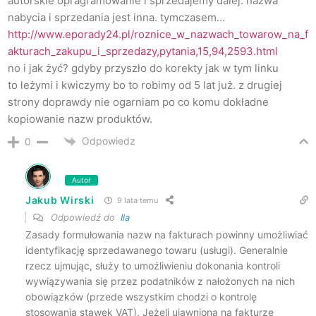
autorskie opragramowanie i sprzedajemy dalej. nazwa
nabycia i sprzedania jest inna. tymczasem…
http://www.eporady24.pl/roznice_w_nazwach_towarow_na_f
akturach_zakupu_i_sprzedazy,pytania,15,94,2593.html
no i jak żyć? gdyby przyszło do korekty jak w tym linku
to leżymi i kwiczymy bo to robimy od 5 lat już. z drugiej
strony doprawdy nie ogarniam po co komu dokładne
kopiowanie nazw produktów.
Odpowiedz
0
Autor
Jakub Wirski
9 lata temu
Odpowiedź do
Ila
Zasady formułowania nazw na fakturach powinny umożliwiać
identyfikację sprzedawanego towaru (usługi). Generalnie
rzecz ujmując, służy to umożliwieniu dokonania kontroli
wywiązywania się przez podatników z nałożonych na nich
obowiązków (przede wszystkim chodzi o kontrolę
stosowania stawek VAT). Jeżeli ujawniona na fakturze