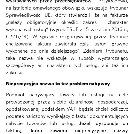
wystawianych przez przedsiębiorców
.
Przykładowo,
na istnienie omawianego obowiązku wskazuje Trybunał
Sprawiedliwości UE, który stwierdził, że na fakturze
„należy obligatoryjnie określić zakres i charakter
wykonanych usług” (wyrok TSUE z 15 września 2016 r.,
C‑516/14). W sprawie rozpatrywanej przez Trybunał
analizowana faktura zawierała opis „usługi prawne
wykonane do dnia dzisiejszego”. Zdaniem Trybunału,
taka nazwa nie wskazuje w sposób wystarczająco
szczegółowy ani charakteru tych usług, ani też ich
zakresu.
Nieprecyzyjna nazwa to też problem nabywcy
Podmiot nabywający towary lub usługi na cele
prowadzonej przez siebie działalności gospodarczej,
opodatkowanej podatkiem VAT, będzie chciał odliczyć
podatek naliczony wynikający z faktur dokumentujących
nabycie towarów lub usług.
Jeżeli dysponuje on
fakturą, która zawiera nieprecyzyjne nazwy