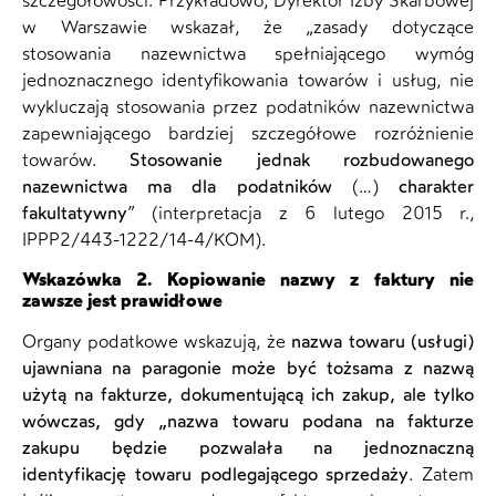
szczegółowości. Przykładowo, Dyrektor Izby Skarbowej
w Warszawie wskazał, że „zasady dotyczące
stosowania nazewnictwa spełniającego wymóg
jednoznacznego identyfikowania towarów i usług, nie
wykluczają stosowania przez podatników nazewnictwa
zapewniającego bardziej szczegółowe rozróżnienie
towarów.
Stosowanie jednak rozbudowanego
nazewnictwa ma dla podatników
(…)
charakter
fakultatywny
” (interpretacja z 6 lutego 2015 r.,
IPPP2/443-1222/14-4/KOM).
Wskazówka 2. Kopiowanie nazwy z faktury nie
zawsze jest prawidłowe
Organy podatkowe wskazują, że
nazwa towaru (usługi)
ujawniana na paragonie może być tożsama z nazwą
użytą na fakturze, dokumentującą ich zakup, ale tylko
wówczas, gdy „nazwa towaru podana na fakturze
zakupu będzie pozwalała na jednoznaczną
identyfikację towaru podlegającego sprzedaży
. Zatem