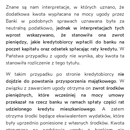
Znane są nam interpretacje, w których uznano, że
dodatkowa kwota wypłacana na mocy ugody przez
Banki w podobnych sprawach uznawana była za
neutralną podatkowo,
jednak w interpretacjach tych
wprost wskazywano, że stanowiła ona zwrot
pieniędzy, jakie kredytobiorcy wpłacili do banku na
poczet kapitału oraz odsetek spłacając raty kredytu.
W
Państwa przypadku z ugody nie wynika, aby kwota ta
stanowiła rozliczenie z tego tytułu.
W takim przypadku po stronie kredytobiorcy
nie
dojdzie do powstania przysporzenia majątkowego
. W
związku z zawarciem ugody otrzyma on
zwrot środków
pieniężnych, które wcześniej na mocy umowy
przekazał na rzecz banku w ramach spłaty części rat
udzielonego kredytu mieszkaniowego
. A zatem
otrzyma środki będące ekwiwalentem wydatków, które
były uprzednio poniesione z własnych środków. Kwota
otrzymana na podstawie ugody z bankiem nie