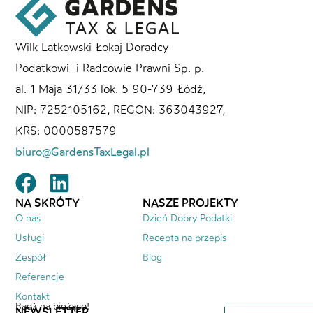
Wilk Latkowski Łokaj Doradcy
Podatkowi i Radcowie Prawni Sp. p.
al. 1 Maja 31/33 lok. 5 90-739 Łódź,
NIP: 7252105162, REGON: 363043927,
KRS: 0000587579
biuro@GardensTaxLegal.pl
NA SKRÓTY
NASZE PROJEKTY
O nas
Dzień Dobry Podatki
Usługi
Recepta na przepis
Zespół
Blog
Referencje
Kontakt
Bądź na bieżąco!
NEWSLETTER