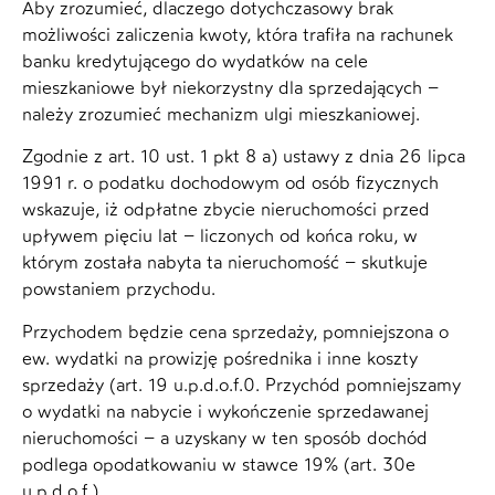
Aby zrozumieć, dlaczego dotychczasowy brak
możliwości zaliczenia kwoty, która trafiła na rachunek
banku kredytującego do wydatków na cele
mieszkaniowe był niekorzystny dla sprzedających –
należy zrozumieć mechanizm ulgi mieszkaniowej.
Zgodnie z art. 10 ust. 1 pkt 8 a) ustawy z dnia 26 lipca
1991 r. o podatku dochodowym od osób fizycznych
wskazuje, iż odpłatne zbycie nieruchomości przed
upływem pięciu lat – liczonych od końca roku, w
którym została nabyta ta nieruchomość – skutkuje
powstaniem przychodu.
Przychodem będzie cena sprzedaży, pomniejszona o
ew. wydatki na prowizję pośrednika i inne koszty
sprzedaży (art. 19 u.p.d.o.f.0. Przychód pomniejszamy
o wydatki na nabycie i wykończenie sprzedawanej
nieruchomości – a uzyskany w ten sposób dochód
podlega opodatkowaniu w stawce 19% (art. 30e
u.p.d.o.f.)