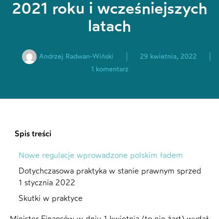
2021 roku i wcześniejszych
latach
Andrzej Radwan-Wiński
29 kwietnia, 2022
1 komentarz
Spis treści
Nowe regulacje wprowadzone polskim ładem
Dotychczasowa praktyka w stanie prawnym sprzed
1 stycznia 2022
Skutki w praktyce
Minister Finansów w dniu 1 kwietnia (to nie żart) wydał