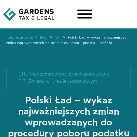
Strona główna
>
Blog
>
CIT
>
Polski Ład – wykaz najważniejszych
zmian wprowadzanych do procedury poboru podatku u źródła
CIT
,
Międzynarodowe prawo podatkowe
,
PIT
,
Zmiany w prawie podatkowym
Polski Ład – wykaz
najważniejszych zmian
wprowadzanych do
procedury poboru podatku