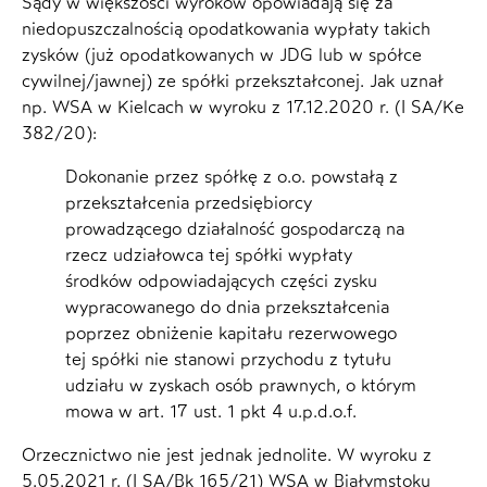
Sądy w większości wyroków opowiadają się za
niedopuszczalnością opodatkowania wypłaty takich
zysków (już opodatkowanych w JDG lub w spółce
cywilnej/jawnej) ze spółki przekształconej. Jak uznał
np. WSA w Kielcach w wyroku z 17.12.2020 r. (I SA/Ke
382/20):
Dokonanie przez spółkę z o.o. powstałą z
przekształcenia przedsiębiorcy
prowadzącego działalność gospodarczą na
rzecz udziałowca tej spółki wypłaty
środków odpowiadających części zysku
wypracowanego do dnia przekształcenia
poprzez obniżenie kapitału rezerwowego
tej spółki nie stanowi przychodu z tytułu
udziału w zyskach osób prawnych, o którym
mowa w art. 17 ust. 1 pkt 4 u.p.d.o.f.
Orzecznictwo nie jest jednak jednolite. W wyroku z
5.05.2021 r. (I SA/Bk 165/21) WSA w Białymstoku