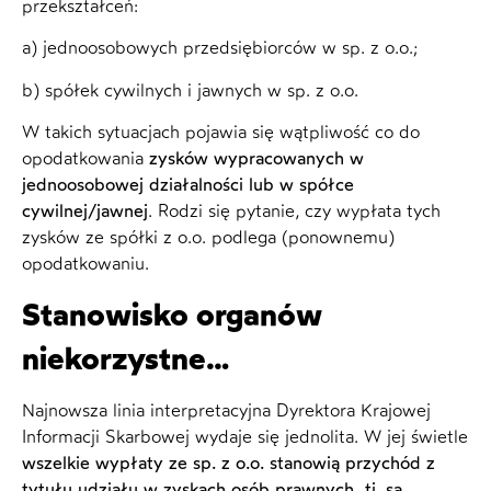
przekształceń:
a) jednoosobowych przedsiębiorców w sp. z o.o.;
b) spółek cywilnych i jawnych w sp. z o.o.
W takich sytuacjach pojawia się wątpliwość co do
opodatkowania
zysków wypracowanych w
jednoosobowej działalności lub w spółce
cywilnej/jawnej
. Rodzi się pytanie, czy wypłata tych
zysków ze spółki z o.o. podlega (ponownemu)
opodatkowaniu.
Stanowisko organów
niekorzystne…
Najnowsza linia interpretacyjna Dyrektora Krajowej
Informacji Skarbowej wydaje się jednolita. W jej świetle
wszelkie wypłaty ze sp. z o.o. stanowią przychód z
tytułu udziału w zyskach osób prawnych, tj. są