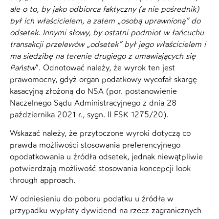
ale o to, by jako odbiorca faktyczny (a nie pośrednik)
był ich właścicielem, a zatem „osobą uprawnioną” do
odsetek. Innymi słowy, by ostatni podmiot w łańcuchu
transakcji przelewów „odsetek” był jego właścicielem i
ma siedzibę na terenie drugiego z umawiających się
Państw
”. Odnotować należy, że wyrok ten jest
prawomocny, gdyż organ podatkowy wycofał skargę
kasacyjną złożoną do NSA (por. postanowienie
Naczelnego Sądu Administracyjnego z dnia 28
października 2021 r., sygn. II FSK 1275/20).
Wskazać należy, że przytoczone wyroki dotyczą co
prawda możliwości stosowania preferencyjnego
opodatkowania u źródła odsetek, jednak niewątpliwie
potwierdzają możliwość stosowania koncepcji look
through approach.
W odniesieniu do poboru podatku u źródła w
przypadku wypłaty dywidend na rzecz zagranicznych