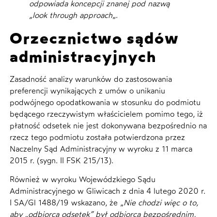
odpowiada koncepcji znanej pod nazwą
„look through approach
„.
Orzecznictwo sądów
administracyjnych
Zasadność analizy warunków do zastosowania
preferencji wynikających z umów o unikaniu
podwójnego opodatkowania w stosunku do podmiotu
będącego rzeczywistym właścicielem pomimo tego, iż
płatność odsetek nie jest dokonywana bezpośrednio na
rzecz tego podmiotu została potwierdzona przez
Naczelny Sąd Administracyjny w wyroku z 11 marca
2015 r. (sygn. II FSK 215/13).
Również w wyroku Wojewódzkiego Sądu
Administracyjnego w Gliwicach z dnia 4 lutego 2020 r.
I SA/Gl 1488/19 wskazano, że „
Nie chodzi więc o to,
aby „odbiorca odsetek” był odbiorcą bezpośrednim,