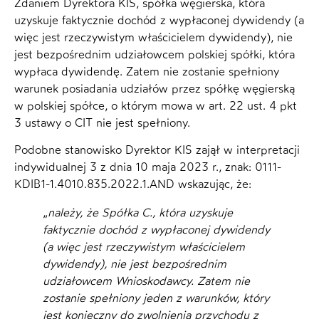
Zdaniem Dyrektora KIS, spółka węgierska, która
uzyskuje faktycznie dochód z wypłaconej dywidendy (a
więc jest rzeczywistym właścicielem dywidendy), nie
jest bezpośrednim udziałowcem polskiej spółki, która
wypłaca dywidendę. Zatem nie zostanie spełniony
warunek posiadania udziałów przez spółkę węgierską
w polskiej spółce, o którym mowa w art. 22 ust. 4 pkt
3 ustawy o CIT nie jest spełniony.
Podobne stanowisko Dyrektor KIS zajął w interpretacji
indywidualnej 3 z dnia 10 maja 2023 r., znak: 0111-
KDIB1-1.4010.835.2022.1.AND wskazując, że:
„
należy, że Spółka C., która uzyskuje
faktycznie dochód z wypłaconej dywidendy
(a więc jest rzeczywistym właścicielem
dywidendy), nie jest bezpośrednim
udziałowcem Wnioskodawcy. Zatem nie
zostanie spełniony jeden z warunków, który
jest konieczny do zwolnienia przychodu z