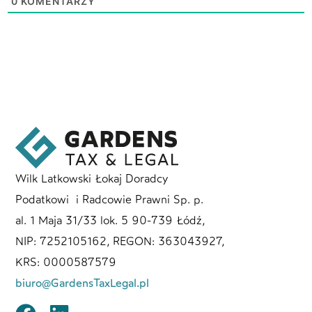
0
KOMENTARZY
Wilk Latkowski Łokaj Doradcy
Podatkowi i Radcowie Prawni Sp. p.
al. 1 Maja 31/33 lok. 5 90-739 Łódź,
NIP: 7252105162, REGON: 363043927,
KRS: 0000587579
biuro@GardensTaxLegal.pl