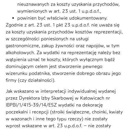
nieuznawanych za koszty uzyskania przychodów,
wymienionych w art. 23 ust. 1 u.p.d.o.f.,
powinien być właściwie udokumentowany.
Zgodnie z art. 23 ust. 1 pkt 23 u.p.d.o.f. nie uważa się
za koszty uzyskania przychodów kosztów reprezentacji,
w szczególności poniesionych na usługi
gastronomiczne, zakup żywności oraz napojów, w tym
alkoholowych. Za wydatki na reprezentację należy bez
wątpienia uznać te koszty, których wyłącznym bądź
dominującym celem jest stworzenie pewnego
wizerunku podatnika, stworzenie dobrego obrazu jego
firmy (czy działalności).
Jak wskazano w interpretacji indywidualnej wydanej
przez Dyrektora Izby Skarbowej w Katowicach nr
IBPBI/1/415-39/14/ESZ wydatki na dekorację
poczekalni i recepcji (stroiki świąteczne, choinki, kwiaty
w wazonach i inne tego typu rzeczy) nie zostały
wprost wskazane w art. 23 u.p.d.o.f. – nie zostały