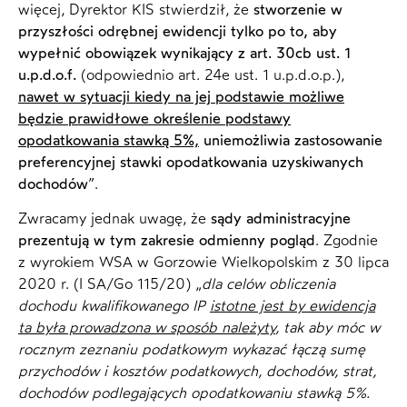
więcej, Dyrektor KIS stwierdził, że
stworzenie w
przyszłości odrębnej ewidencji tylko po to, aby
wypełnić obowiązek wynikający z art. 30cb ust. 1
u.p.d.o.f.
(odpowiednio art. 24e ust. 1 u.p.d.o.p.),
nawet w sytuacji kiedy na jej podstawie możliwe
będzie prawidłowe określenie podstawy
opodatkowania stawką 5%,
uniemożliwia zastosowanie
preferencyjnej stawki opodatkowania uzyskiwanych
dochodów
”.
Zwracamy jednak uwagę, że
sądy administracyjne
prezentują w tym zakresie odmienny pogląd
. Zgodnie
z wyrokiem WSA w Gorzowie Wielkopolskim z 30 lipca
2020 r. (I SA/Go 115/20) „
dla celów obliczenia
dochodu kwalifikowanego IP
istotne jest by ewidencja
ta była prowadzona w sposób należyty
, tak aby móc w
rocznym zeznaniu podatkowym wykazać łączą sumę
przychodów i kosztów podatkowych, dochodów, strat,
dochodów podlegających opodatkowaniu stawką 5%.