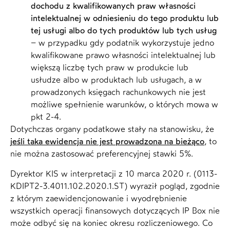
dochodu z kwalifikowanych praw własności
intelektualnej w odniesieniu do tego produktu lub
tej usługi albo do tych produktów lub tych usług
– w przypadku gdy podatnik wykorzystuje jedno
kwalifikowane prawo własności intelektualnej lub
większą liczbę tych praw w produkcie lub
usłudze albo w produktach lub usługach, a w
prowadzonych księgach rachunkowych nie jest
możliwe spełnienie warunków, o których mowa w
pkt 2-4.
Dotychczas organy podatkowe stały na stanowisku, że
jeśli taka ewidencja nie jest prowadzona na bieżąco
, to
nie można zastosować preferencyjnej stawki 5%.
Dyrektor KIS w interpretacji z 10 marca 2020 r. (0113-
KDIPT2-3.4011.102.2020.1.ST) wyraził pogląd, zgodnie
z którym zaewidencjonowanie i wyodrębnienie
wszystkich operacji finansowych dotyczących IP Box nie
może odbyć się na koniec okresu rozliczeniowego. Co