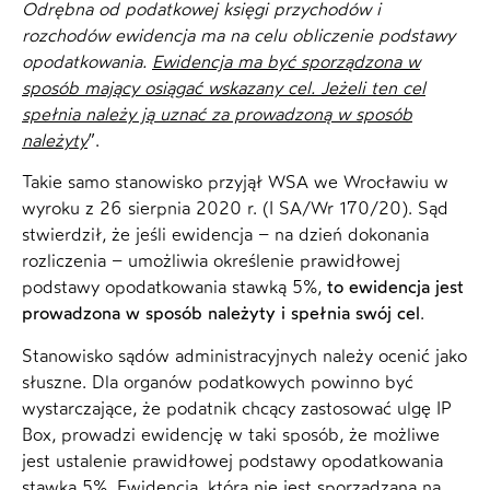
Odrębna od podatkowej księgi przychodów i
rozchodów ewidencja ma na celu obliczenie podstawy
opodatkowania.
Ewidencja ma być sporządzona w
sposób mający osiągać wskazany cel. Jeżeli ten cel
spełnia należy ją uznać za prowadzoną w sposób
należyty
”.
Takie samo stanowisko przyjął WSA we Wrocławiu w
wyroku z 26 sierpnia 2020 r. (I SA/Wr 170/20). Sąd
stwierdził, że jeśli ewidencja – na dzień dokonania
rozliczenia – umożliwia określenie prawidłowej
podstawy opodatkowania stawką 5%,
to ewidencja jest
prowadzona w sposób należyty i spełnia swój cel
.
Stanowisko sądów administracyjnych należy ocenić jako
słuszne. Dla organów podatkowych powinno być
wystarczające, że podatnik chcący zastosować ulgę IP
Box, prowadzi ewidencję w taki sposób, że możliwe
jest ustalenie prawidłowej podstawy opodatkowania
stawką 5%. Ewidencja, która nie jest sporządzana na