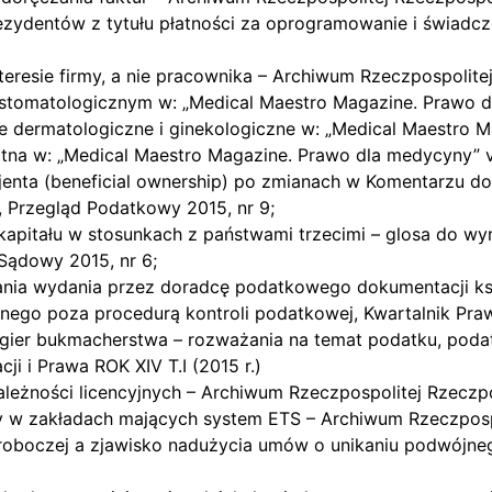
erezydentów z tytułu płatności za oprogramowanie i świadc
nteresie firmy, a nie pracownika – Archiwum Rzeczpospolite
e stomatologicznym w: „Medical Maestro Magazine. Prawo d
e dermatologiczne i ginekologiczne w: „Medical Maestro M
tna w: „Medical Maestro Magazine. Prawo dla medycyny” vo
icjenta (beneficial ownership) po zmianach w Komentarzu
, Przegląd Podatkowy 2015, nr 9;
kapitału w stosunkach z państwami trzecimi – glosa do wyr
Sądowy 2015, nr 6;
dania wydania przez doradcę podatkowego dokumentacji ks
nego poza procedurą kontroli podatkowej, Kwartalnik Pra
gier bukmacherstwa – rozważania na temat podatku, podat
ji i Prawa ROK XIV T.I (2015 r.)
należności licencyjnych – Archiwum Rzeczpospolitej Rzeczp
yty w zakładach mających system ETS – Archiwum Rzeczposp
 roboczej a zjawisko nadużycia umów o unikaniu podwójn