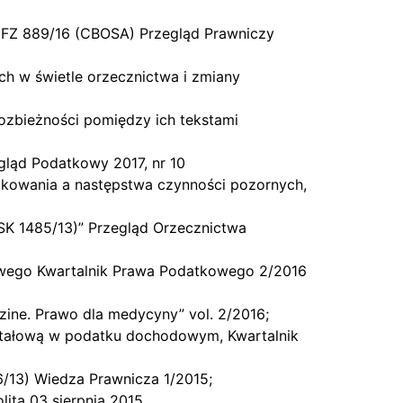
II FZ 889/16 (CBOSA) Przegląd Prawniczy
ch w świetle orzecznictwa i zmiany
ozbieżności pomiędzy ich tekstami
egląd Podatkowy 2017, nr 10
atkowania a następstwa czynności pozornych,
FSK 1485/13)” Przegląd Orzecznictwa
kowego Kwartalnik Prawa Podatkowego 2/2016
zine. Prawo dla medycyny” vol. 2/2016;
apitałową w podatku dochodowym, Kwartalnik
06/13) Wiedza Prawnicza 1/2015;
lita 03 sierpnia 2015