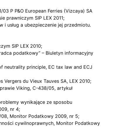
1/03 P P&O European Ferries (Vizcaya) SA
sie prawniczym SIP LEX 2011;
 i usług a ubezpieczenie jej przedmiotu.
iczym SIP LEX 2010;
radca podatkowy” – Biuletyn informacyjny
of neutrality principle, EC tax law and ECJ
es Vergers du Vieux Tauves SA, LEX 2010;
prawie Viking, C-438/05, artykuł
 problemy wynikające ze sposobu
09, nr 4;
6/08, Monitor Podatkowy 2009, nr 5;
czynności cywilnoprawnych, Monitor Podatkowy