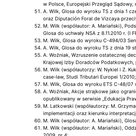
w Polsce, Europejski Przegląd Sądowy, n
A. Wilk, Glosa do wyroku TS z dnia 1 c
oraz Diputación Foral de Vizcaya przec
M. Wilk (współautor: A. Mariański), Po
Glosa do uchwały NSA z 8.11.2010 r. (I 
M. Wilk, Glosa do wyroku C-494/03 Seni
A. Wilk, Glosa do wyroku TS z dnia 19 
A. Woźniak, Wzruszenie ostatecznej de
Krajowej Izby Doradców Podatkowych, p
M. Wilk (współautorzy: W. Nykiel i Z. Kuk
case-law, Studi Tributari Europei 1/2010;
M. Wilk, Glosa do wyroku ETS C-48/07 w 
A. Woźniak, Akcje strajkowe jako ogran
opublikowany w serwisie „Edukacja Praw
M. Latkowski (współautorzy: M. Grzyma
implementacji oraz kierunku interpreta
M. Wilk (współautor: A. Mariański), Gl
M. Wilk (współautor: A. Mariański), Od
2009, nr 4;