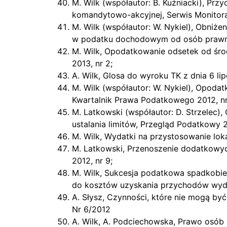
M. Wilk (współautor: B. Kuźniacki), Pr
komandytowo-akcyjnej, Serwis Monitor
M. Wilk (współautor: W. Nykiel), Obniż
w podatku dochodowym od osób prawny
M. Wilk, Opodatkowanie odsetek od śr
2013, nr 2;
A. Wilk, Glosa do wyroku TK z dnia 6 li
M. Wilk (współautor: W. Nykiel), Opod
Kwartalnik Prawa Podatkowego 2012, nr
M. Latkowski (współautor: D. Strzelec
ustalania limitów, Przegląd Podatkowy 20
M. Wilk, Wydatki na przystosowanie lo
M. Latkowski, Przenoszenie dodatkowy
2012, nr 9;
M. Wilk, Sukcesja podatkowa spadkobie
do kosztów uzyskania przychodów wyda
A. Słysz, Czynności, które nie mogą by
Nr 6/2012
A. Wilk, A. Podciechowska, Prawo osób