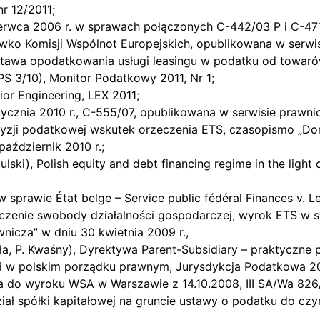
r 12/2011;
zerwca 2006 r. w sprawach połączonych C-442/03 P i C-47
iwko Komisji Wspólnot Europejskich, opublikowana w serwi
dstawa opodatkowania usługi leasingu w podatku od towarów
FPS 3/10), Monitor Podatkowy 2011, Nr 1;
or Engineering, LEX 2011;
stycznia 2010 r., C-555/07, opublikowana w serwisie prawn
cyzji podatkowej wskutek orzeczenia ETS, czasopismo „Do
aździernik 2010 r.;
ulski), Polish equity and debt financing regime in the light 
sprawie État belge – Service public fédéral Finances v. L
iczenie swobody działalności gospodarczej, wyrok ETS w s
nicza” w dniu 30 kwietnia 2009 r.,
ła, P. Kwaśny), Dyrektywa Parent-Subsidiary – praktyczne
cji w polskim porządku prawnym, Jurysdykcja Podatkowa 20
osa do wyroku WSA w Warszawie z 14.10.2008, III SA/Wa 82
dział spółki kapitałowej na gruncie ustawy o podatku do 