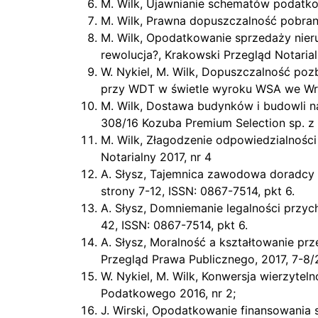
M. Wilk, Ujawnianie schematów podatk
M. Wilk, Prawna dopuszczalność pobrani
M. Wilk, Opodatkowanie sprzedaży nier
rewolucja?, Krakowski Przegląd Notarial
W. Nykiel, M. Wilk, Dopuszczalność po
przy WDT w świetle wyroku WSA we Wrocł
M. Wilk, Dostawa budynków i budowli na 
308/16 Kozuba Premium Selection sp. z
M. Wilk, Złagodzenie odpowiedzialnośc
Notarialny 2017, nr 4
A. Słysz, Tajemnica zawodowa doradcy p
strony 7-12, ISSN: 0867-7514, pkt 6.
A. Słysz, Domniemanie legalności przych
42, ISSN: 0867-7514, pkt 6.
A. Słysz, Moralność a kształtowanie 
Przegląd Prawa Publicznego, 2017, 7-8/2
W. Nykiel, M. Wilk, Konwersja wierzytel
Podatkowego 2016, nr 2;
J. Wirski, Opodatkowanie finansowania