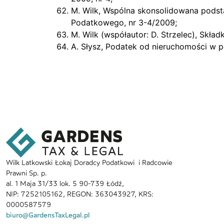
M. Wilk, Wspólna skonsolidowana pods
Podatkowego, nr 3-4/2009;
M. Wilk (współautor: D. Strzelec), Skł
A. Słysz, Podatek od nieruchomości w
Wilk Latkowski Łokaj Doradcy Podatkowi i Radcowie
Prawni Sp. p.
al. 1 Maja 31/33 lok. 5 90-739 Łódź,
NIP: 7252105162, REGON: 363043927, KRS:
0000587579
biuro@GardensTaxLegal.pl