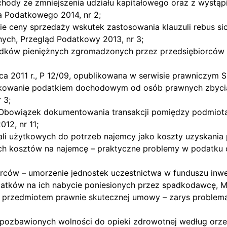
zychody ze zmniejszenia udziału kapitałowego oraz z wystąp
a Podatkowego 2014, nr 2;
enie ceny sprzedaży wskutek zastosowania klauzuli rebus s
ch, Przegląd Podatkowy 2013, nr 3;
odków pieniężnych zgromadzonych przez przedsiębiorców
pca 2011 r., P 12/09, opublikowana w serwisie prawniczym S
atkowanie podatkiem dochodowym od osób prawnych zbycia 
 3;
), Obowiązek dokumentowania transakcji pomiędzy podmiot
12, nr 11;
kali użytkowych do potrzeb najemcy jako koszty uzyskania
ch kosztów na najemcę – praktyczne problemy w podatku 
rców – umorzenie jednostek uczestnictwa w funduszu inwe
tków na ich nabycie poniesionych przez spadkodawcę, Mo
ć przedmiotem prawnie skutecznej umowy – zarys problema
 pozbawionych wolności do opieki zdrowotnej według orz