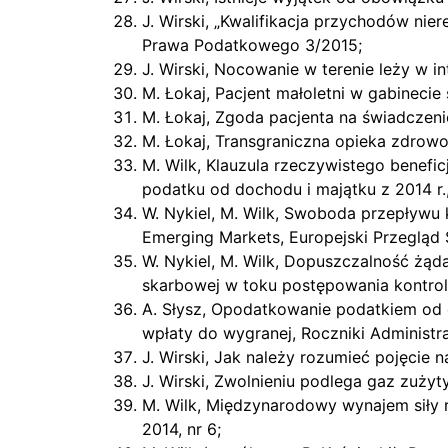
J. Wirski, „Kwalifikacja przychodów ni
Prawa Podatkowego 3/2015;
J. Wirski, Nocowanie w terenie leży w i
M. Łokaj, Pacjent małoletni w gabineci
M. Łokaj, Zgoda pacjenta na świadczeni
M. Łokaj, Transgraniczna opieka zdrowo
M. Wilk, Klauzula rzeczywistego benef
podatku od dochodu i majątku z 2014 r.
W. Nykiel, M. Wilk, Swoboda przepływu 
Emerging Markets, Europejski Przegląd 
W. Nykiel, M. Wilk, Dopuszczalność żą
skarbowej w toku postępowania kontrol
A. Słysz, Opodatkowanie podatkiem od 
wpłaty do wygranej, Roczniki Administrac
J. Wirski, Jak należy rozumieć pojęcie 
J. Wirski, Zwolnieniu podlega gaz zuż
M. Wilk, Międzynarodowy wynajem siły
2014, nr 6;