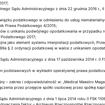
2017;
elnego Sądu Administracyjnego z dnia 22 grudnia 2016 r., 
wiązku podatkowego w odniesieniu do usług niematerialny
alnik Prawa Podatkowego 4/2015;
 umów o unikaniu podwójnego opodatkowania w przypadku r
i Podatkowego 2017;
cyjna jako element systemu interpretacji podatkowych, Prz
. 199a § 2 ordynacji podatkowej w walce z unikaniem opod
 Sądu Administracyjnego z dnia 17 października 2014 r. (I 
h ocen podstawowych w wykładni operatywnej prawa podat
jny – zakres i odpowiedzialność w: „Medical Maestro Maga
ołączenia przez przejęcie spółki osobowej przez spółkę k
Sądu Administracyjnego z dnia 1 lipca 2014 roku (I FSK 11
u doręczania faktur – Archiwum Rzeczpospolitej Rzeczpospo