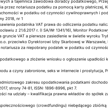
owych a tajemnica zawodowa doradcy podatkowego, Przeg
a przez notariusza podatku za pomocą karty płatniczej, Kr
uchomości w podatku od czynności cywilnoprawnych i poda
ny 2018, nr 1
zbawienia podatnika VAT prawa do odliczenia podatku nali
awiu z 21.6.2017 r. (I SA/Wr 1341/16), Monitor Podatkowy
gruncie VAT a pierwsze zasiedlenie w świetle wyroku Trybu
 o.o. przeciwko Dyrektorowi Izby Skarbowej w Warszawie,
i notariusza za niepobrany podatek w podatku od czynnoś
odatkowego a złożenie wniosku o ogłoszenie upadłości kl
odu a czyny zabronione, seks w internecie i prostytucja, 
przedmiotowego zakresu opodatkowania podatkami dochodow
017, strony 74-81, ISSN: 1896-8996, pkt 7.
ności na udziały – kwalifikacja prawna wkładów do spółek 
 społecznościowego (crowdfundingu) niebędącego zbiórką 