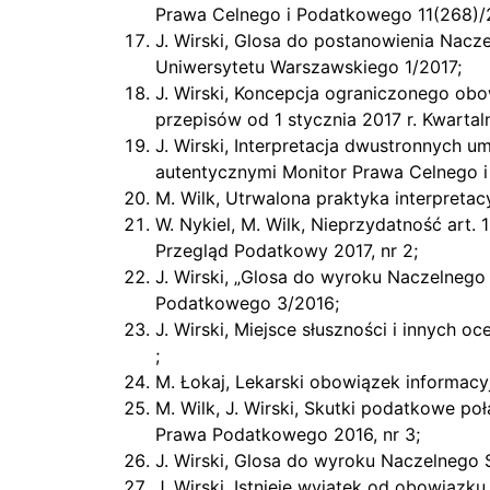
Prawa Celnego i Podatkowego 11(268)/
J. Wirski, Glosa do postanowienia Nacz
Uniwersytetu Warszawskiego 1/2017;
J. Wirski, Koncepcja ograniczonego obo
przepisów od 1 stycznia 2017 r. Kwart
J. Wirski, Interpretacja dwustronnych
autentycznymi Monitor Prawa Celnego 
M. Wilk, Utrwalona praktyka interpreta
W. Nykiel, M. Wilk, Nieprzydatność art
Przegląd Podatkowy 2017, nr 2;
J. Wirski, „Glosa do wyroku Naczelnego
Podatkowego 3/2016;
J. Wirski, Miejsce słuszności i innyc
;
M. Łokaj, Lekarski obowiązek informacy
M. Wilk, J. Wirski, Skutki podatkowe p
Prawa Podatkowego 2016, nr 3;
J. Wirski, Glosa do wyroku Naczelnego 
J. Wirski, Istnieje wyjątek od obowiązk