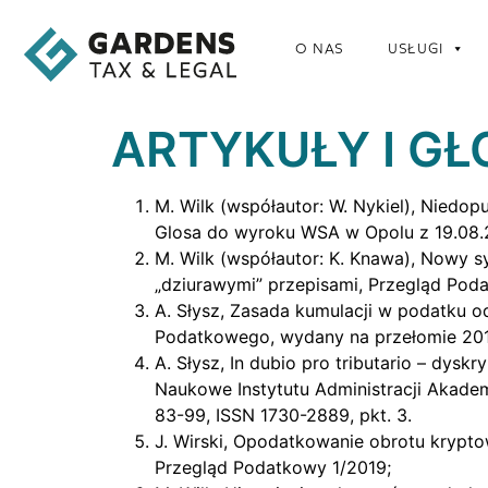
O NAS
USŁUGI
ARTYKUŁY I GŁ
M. Wilk (współautor: W. Nykiel), Niedopu
Glosa do wyroku WSA w Opolu z 19.08.2
M. Wilk (współautor: K. Knawa), Nowy 
„dziurawymi” przepisami, Przegląd Poda
A. Słysz, Zasada kumulacji w podatku o
Podatkowego, wydany na przełomie 2019/
A. Słysz, In dubio pro tributario – dy
Naukowe Instytutu Administracji Akadem
83-99, ISSN 1730-2889, pkt. 3.
J. Wirski, Opodatkowanie obrotu krypto
Przegląd Podatkowy 1/2019;