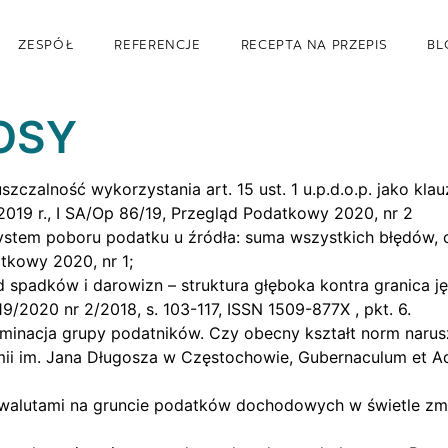
ZESPÓŁ
REFERENCJE
RECEPTA NA PRZEPIS
BL
OSY
szczalność wykorzystania art. 15 ust. 1 u.p.d.o.p. jako kl
019 r., I SA/Op 86/19, Przegląd Podatkowy 2020, nr 2
system poboru podatku u źródła: suma wszystkich błędów, 
tkowy 2020, nr 1;
d spadków i darowizn – struktura głęboka kontra granica 
2020 nr 2/2018, s. 103-117, ISSN 1509-877X , pkt. 6.
skryminacja grupy podatników. Czy obecny kształt norm na
ii im. Jana Długosza w Częstochowie, Gubernaculum et Adm
walutami na gruncie podatków dochodowych w świetle zmian