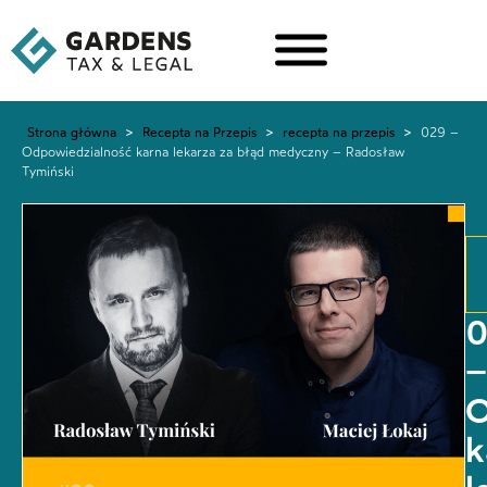
Strona główna
>
Recepta na Przepis
>
recepta na przepis
>
029 –
Odpowiedzialność karna lekarza za błąd medyczny – Radosław
Tymiński
–
O
k