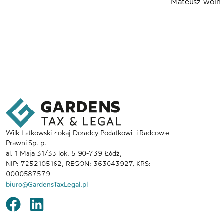
Mateusz wolny
Wilk Latkowski Łokaj Doradcy Podatkowi i Radcowie
Prawni Sp. p.
al. 1 Maja 31/33 lok. 5 90-739 Łódź,
NIP: 7252105162, REGON: 363043927, KRS:
0000587579
biuro@GardensTaxLegal.pl