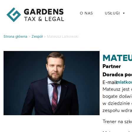
O NAS
USŁUGI
Strona główna
>
Zespół
>
Mateusz Latkowski
MATEU
Partner
Doradca p
mlatko
Mateusz jest
bogate doświ
w dziedzinie
zespołu wdra
Trener na sz