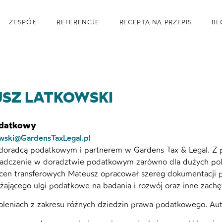
ZESPÓŁ
REFERENCJE
RECEPTA NA PRZEPIS
BL
SZ LATKOWSKI
odatkowy
wski@GardensTaxLegal.pl
 doradcą podatkowym i partnerem w Gardens Tax & Legal. Z 
adczenie w doradztwie podatkowym zarówno dla dużych polsk
 cen transferowych Mateusz opracował szereg dokumentacji p
żającego ulgi podatkowe na badania i rozwój oraz inne zach
koleniach z zakresu różnych dziedzin prawa podatkowego. Aut