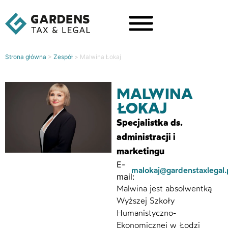
Strona główna
>
Zespół
>
Malwina Łokaj
MALWINA
ŁOKAJ
Specjalistka ds.
administracji i
marketingu
malokaj@gardenstaxlegal.
Malwina jest absolwentką
Wyższej Szkoły
Humanistyczno-
Ekonomicznej w Łodzi