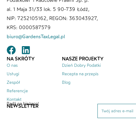
Podatkowi i Radcowie Prawni Sp. p.
al. 1 Maja 31/33 lok. 5 90-739 Łódź,
NIP: 7252105162, REGON: 363043927,
KRS: 0000587579
biuro@GardensTaxLegal.pl
NA SKRÓTY
NASZE PROJEKTY
O nas
Dzień Dobry Podatki
Usługi
Recepta na przepis
Zespół
Blog
Referencje
Kontakt
Bądź na bieżąco!
NEWSLETTER