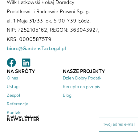
Wilk Latkowski Łokaj Doradcy
Podatkowi i Radcowie Prawni Sp. p.
al. 1 Maja 31/33 lok. 5 90-739 Łódź,
NIP: 7252105162, REGON: 363043927,
KRS: 0000587579
biuro@GardensTaxLegal.pl
NA SKRÓTY
NASZE PROJEKTY
O nas
Dzień Dobry Podatki
Usługi
Recepta na przepis
Zespół
Blog
Referencje
Kontakt
Bądź na bieżąco!
NEWSLETTER